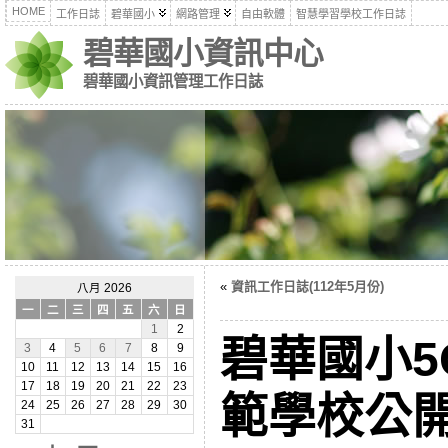
HOME
工作日誌
碧華國小
網路管理
自由軟體
智慧學習學校工作日誌
碧華國小資訊中心
碧華國小資訊管理工作日誌
«
資訊工作日誌(112年5月份)
八月 2026
一
二
三
四
五
六
日
1
2
碧華國小5
3
4
5
6
7
8
9
10
11
12
13
14
15
16
17
18
19
20
21
22
23
範學校公
24
25
26
27
28
29
30
31