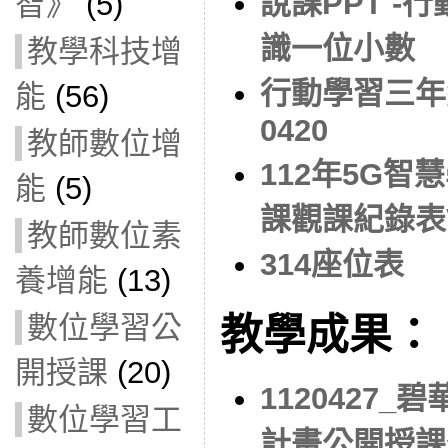
說課PPT -
智》
(5)
識一位小數
教學科技增
行動學習三年
能
(56)
0420
教師數位增
112年5G智
能
(5)
課觀課紀錄表
教師數位素
314座位表
養增能
(13)
數位學習公
教學成果：
開授課
(20)
1120427
數位學習工
計畫公開授課