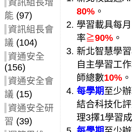
資訊組長增
80%
。
能
(97)
學習載具每月
資訊組長會
率
≧
90%
。
議
(104)
新北智慧學習
資通安全
自主學習工作
(156)
師總數
10%
。
資通安全會
每學期
至少辦
議
(15)
結合科技化評
資通安全研
理3擇1學習成
習
(39)
每學期
至少辦