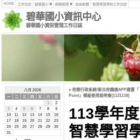
HOME
工作日誌
碧華國小
網路管理
自由軟體
智慧學習學校工作日誌
碧華國小資訊中心
碧華國小資訊管理工作日誌
«
校務行政系統/新北校園通APP建置「 I
八月 2026
Point」模組使用說明會(1131118)
一
二
三
四
五
六
日
1
2
113學年
3
4
5
6
7
8
9
10
11
12
13
14
15
16
17
18
19
20
21
22
23
智慧學習
24
25
26
27
28
29
30
31