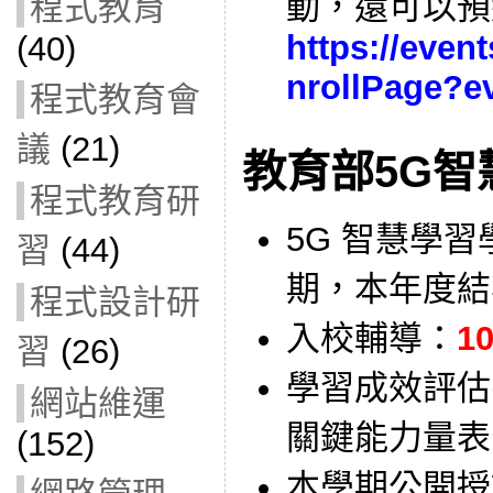
動，還可以預
程式教育
https://even
(40)
nrollPage?e
程式教育會
議
(21)
教育部5G智
程式教育研
5G 智慧學
習
(44)
期，本年度結
程式設計研
入校輔導：
1
習
(26)
學習成效評估
網站維運
關鍵能力量表
(152)
本學期公開授