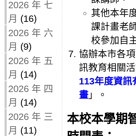
2026 年 七
其他本年
月
(16)
課計畫老
2026 年 六
校參加自主
月
(9)
協辦本市各項
2026 年 五
訊教育相關活
月
(14)
113年度資
2026 年 四
畫
」。
月
(14)
2026 年 三
本校本學期
月
(11)