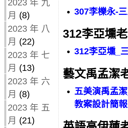
2023 年 九
307李櫟永
月
(8)
2023 年 八
312李亞壎
月
(22)
312李亞壎
2023 年 七
月
(13)
藝文禹孟潔
2023 年 六
五美演禹孟潔
月
(8)
教案設計簡報
2023 年 五
月
(21)
英語高伊蓮