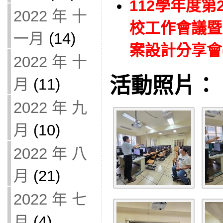
112學年度
2022 年 十
校工作會議暨
一月
(14)
案設計分享會(1
2022 年 十
活動照片：
月
(11)
2022 年 九
月
(10)
2022 年 八
月
(21)
2022 年 七
月
(4)