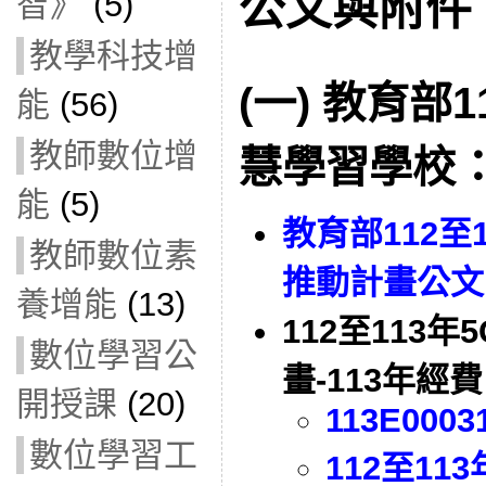
公文與附件
智》
(5)
教學科技增
(一) 教育部1
能
(56)
教師數位增
慧學習學校
能
(5)
教育部112至
教師數位素
推動計畫公文
養增能
(13)
112至113
數位學習公
畫-113年
開授課
(20)
113E0003
數位學習工
112⾄1