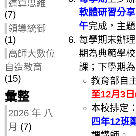
運算思維
軟體研習分享
(7)
午
完成，主題
領導統御
(1)
每學期末辦理
期為典範學校
高師大數位
課；下學期為
自造教育
(15)
教育部自
至12月3日
彙整
本校排定
2026 年 八
四年12班
月
(7)
課講師。